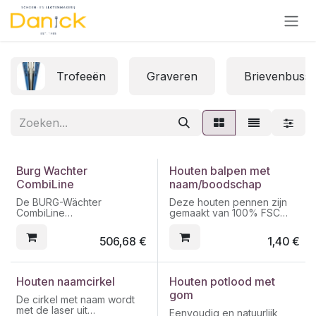
Overslaan naar inhoud
Trofeeën
Graveren
Brievenbuss
Burg Wachter
Houten balpen met
CombiLine
naam/boodschap
De BURG-Wächter
Deze houten pennen zijn
CombiLine
gemaakt van 100% FSC
veiligheidskluizen zijn
gecertificeerd beukenhout.
dubbelwandig en zijn
De pennen hebben blauwe
506,68
€
1,40
€
getest op inbraak en brand.
inkt.
Verkrijgbaar met sleutel of
Materiaal: hout
elektronisch slot. Wij raden
Formaat: 140x7 mm
Houten naamcirkel
Houten potlood met
steeds het elektronische
Prijs: 1,60 euro/stuk
gom
slot aan omdat u zo uw
(minimum afname voor
De cirkel met naam wordt
veiligheid vergroot!
deze prijs is 10 stuks,
met de laser uit
Eenvoudig en natuurlijk