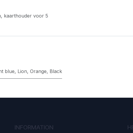
ten, kaarthouder voor 5
ht blue
,
Lion
,
Orange
,
Black
INFORMATION
H