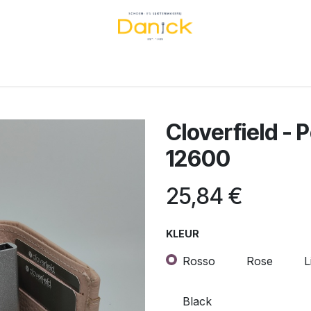
s
Contrôle d'accès
Services
Réalisations
Webshop
Cloverfield - 
12600
25,84
€
KLEUR
Rosso
Rose
L
Black